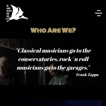
Who Are We?
"Classical musicians go to the
conservatories, rock´n roll
musicians go to the garages."
Frank Zappa